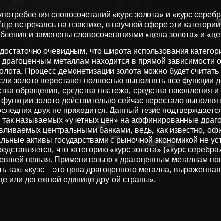
потребления словосочетаний «курс золота» и «курс серебр
Еще встречаясь на практике, в научной сфере эти категории
бления и заменены словосочетаниями «цена золота» и «це
достаточно очевидным, что широта использования категор
 драгоценным металлам находится в прямой зависимости о
олота. Процесс демонетизации золота можно будет считать
ли золото перестанет полностью выполнять все функции д
ства обращения, средства платежа, средства накопления и
 функции золото действительно сейчас перестало выполнять
оследних двух не приходится. Данный тезис подтверждаетс
 так называемых «учетных цен» на аффинированные драг
вливаемых центральными банками, ведь, как известно, о
льные активы государствами с рыночной экономикой не ус
редставляется, что категорию «курс золота» («курс серебра»
евшей нельзя. Применительно к драгоценным металлам по
ь так: «курс – это цена драгоценного металла, выраженна
е или денежной единице другой страны».