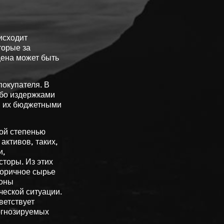
исходит
торые за
цена может быть
покупателя. В
ибо издержками
и их бюджетными
кой степенью
активов, таких,
и,
торы. Из этих
оричное сырье
роны
ческой ситуации.
ветствует
огнозируемых