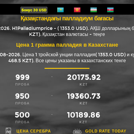
Қазақстандағы палладиум бағасы
026. H1Palladiumprice - ( 1353.0 USD). АҚШ долларының б
KZT). Қазақстан валютасы - теңге
Цена 1 грамма палладия в Казахстане
8-2026. Цена 1 тройской унции палладия( 1353.0 USD) и к
468.5 KZT). Все цены указаны в казахстанских тенге
999
20175.92
-
ПРОБА
KZT
950
19360.73
-
ПРОБА
KZT
500
10189.86
-
ПРОБА
KZT
ЦЕНА СЕРЕБРА
GOLD RATE TODAY