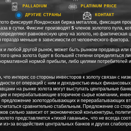
PALLADIUM
PLATINUM PRICE
ДРУГИЕ СТРАНЫ
КОНТАКТ
лото фиксирует Лондонская биржа металлов, фиксация про
за в сутки. Фиксинг производят 5 членов золотого пула, ко
 определяют равновесную цену на золото, но фактическая 
 и гораздо меньше в зависимости от человеческого фактора.
ак и любой другой рынок, может быть рынком продавца или 
этого цена золота будет в большей степени определяться л
 нормативной нормой прибыли, либо целями потребителей 
, что интерес со стороны инвесторов к золоту связан с низ
дности от операций с ним и доходностью иных финансовых 
давцами на рынке золота могут выступать центральные банк
ие и перерабатывающие вторичное сырье компании, инвес
ко предложение золотодобывающих и перерабатывающих вт
считаться сравнительно стабильным. Предложение со сто
ков сильно зависит от экономической конъюнктуры, полити
золото представляется «тихой гаванью», что не всегда соот
и из-за воздействия центральных банков и других слабопр