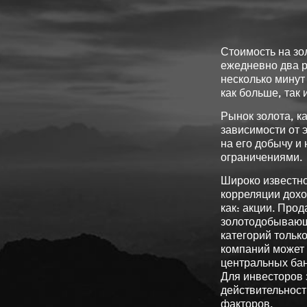
Стоимость на зо
ежедневно два ра
несколько минут
как больше, так
Рынок золота, к
зависимости от 
на его добычу и
ограничениями.
Широко известно
корреляции дохо
как: акции. Про
золотодобывающ
категорий толь
компаний может 
центральных бан
Для инвесторов 
действительност
факторов.