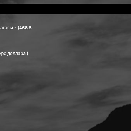
ағасы - (468.5
урс доллара (