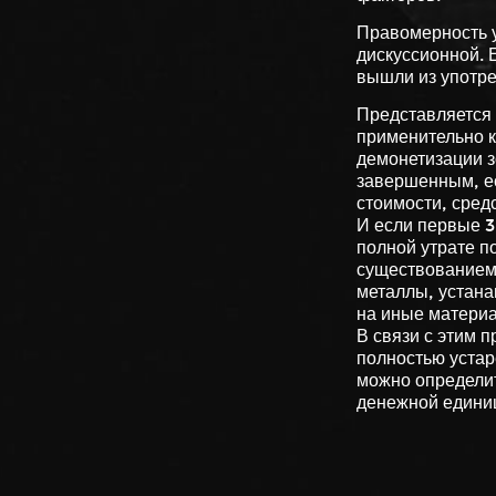
Правомерность у
дискуссионной. 
вышли из употре
Представляется 
применительно к
демонетизации з
завершенным, ес
стоимости, сред
И если первые 3
полной утрате п
существованием
металлы, устана
на иные материа
В связи с этим п
полностью устар
можно определит
денежной единиц