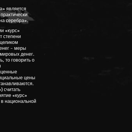
а» является
 практически
на серебра».
ии «курс»
т степени
 целиком
енег – меры
 мировых денег.
, то говорить о
я
оценные
фициальные цены
танавливаются.
) считать
нятие «курс»
я в национальной